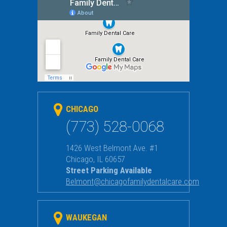
CHICAGO
(773) 528-0068
1426 West Belmont Ave. #1
Chicago
,
IL
60657
Street Parking Available
Belmont@chicagofamilydentalcare.com
WAUKEGAN